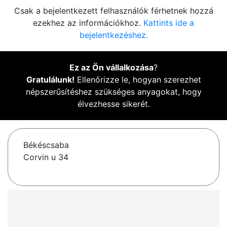
Csak a bejelentkezett felhasználók férhetnek hozzá
ezekhez az információkhoz.
Kattints ide a
bejelentkezéshez.
Ez az Ön vállalkozása
?
Gratulálunk!
Ellenőrizze le, hogyan szerezhet
népszerűsítéshez szükséges anyagokat, hogy
élvezhesse sikerét.
Békéscsaba
Corvin u 34