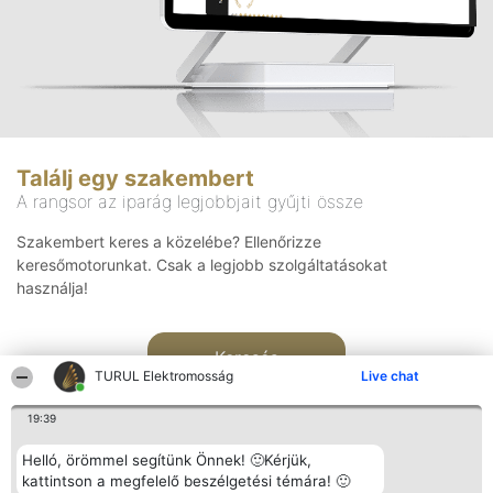
Találj egy szakembert
A rangsor az iparág legjobbjait gyűjti össze
Szakembert keres a közelébe? Ellenőrizze
keresőmotorunkat. Csak a legjobb szolgáltatásokat
használja!
Keresés
TURUL Elektromosság
Live chat
19:39
Helló, örömmel segítünk Önnek! 🙂Kérjük,
kattintson a megfelelő beszélgetési témára! 🙂