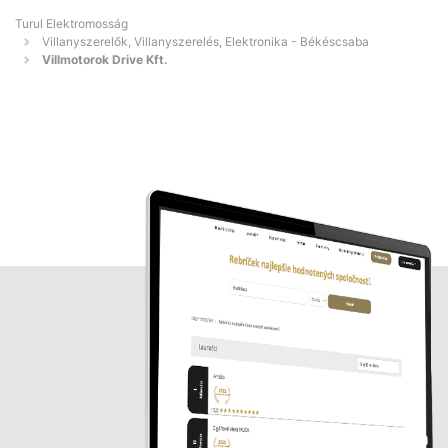
Turul Elektromosság
Villanyszerelők, Villanyszerelés, Elektronika - Békéscsaba
Villmotorok Drive Kft.