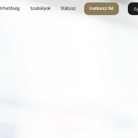
érhetőség
Szabályok
Státusz
Iratkozz fel
E