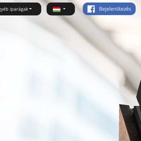
Bejelentkezés
gyéb iparágak