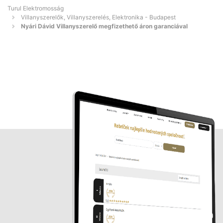
Turul Elektromosság
Villanyszerelők, Villanyszerelés, Elektronika - Budapest
Nyári Dávid Villanyszerelő megfizethető áron garanciával