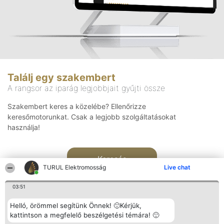
Találj egy szakembert
A rangsor az iparág legjobbjait gyűjti össze
Szakembert keres a közelébe? Ellenőrizze
keresőmotorunkat. Csak a legjobb szolgáltatásokat
használja!
Keresés
TURUL Elektromosság
Live chat
03:51
Helló, örömmel segítünk Önnek! 🙂Kérjük,
kattintson a megfelelő beszélgetési témára! 🙂