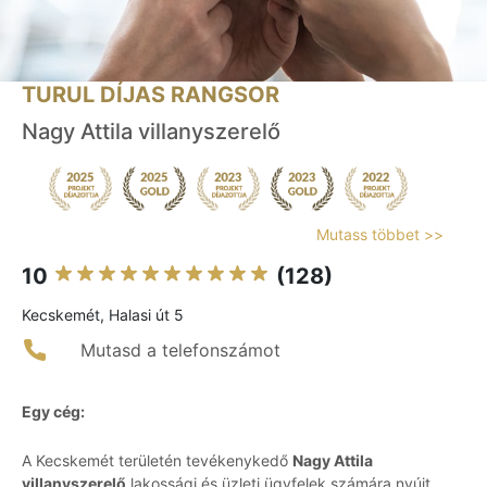
TURUL DÍJAS RANGSOR
Nagy Attila villanyszerelő
Mutass többet >>
10
(128)
Kecskemét, Halasi út 5
Mutasd a telefonszámot
Egy cég:
A Kecskemét területén tevékenykedő
Nagy Attila
villanyszerelő
lakossági és üzleti ügyfelek számára nyújt