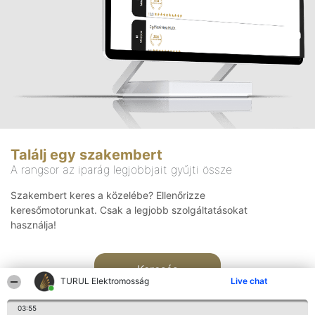
Találj egy szakembert
A rangsor az iparág legjobbjait gyűjti össze
Szakembert keres a közelébe? Ellenőrizze
keresőmotorunkat. Csak a legjobb szolgáltatásokat
használja!
Keresés
TURUL Elektromosság
Live chat
03:55