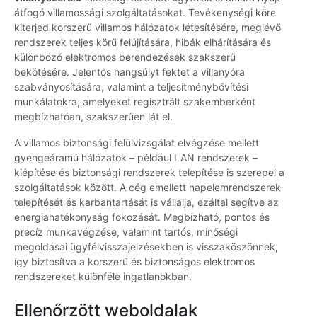
átfogó villamossági szolgáltatásokat. Tevékenységi köre
kiterjed korszerű villamos hálózatok létesítésére, meglévő
rendszerek teljes körű felújítására, hibák elhárítására és
különböző elektromos berendezések szakszerű
bekötésére. Jelentős hangsúlyt fektet a villanyóra
szabványosítására, valamint a teljesítménybővítési
munkálatokra, amelyeket regisztrált szakemberként
megbízhatóan, szakszerűen lát el.
A villamos biztonsági felülvizsgálat elvégzése mellett
gyengeáramú hálózatok – például LAN rendszerek –
kiépítése és biztonsági rendszerek telepítése is szerepel a
szolgáltatások között. A cég emellett napelemrendszerek
telepítését és karbantartását is vállalja, ezáltal segítve az
energiahatékonyság fokozását. Megbízható, pontos és
precíz munkavégzése, valamint tartós, minőségi
megoldásai ügyfélvisszajelzésekben is visszaköszönnek,
így biztosítva a korszerű és biztonságos elektromos
rendszereket különféle ingatlanokban.
Ellenőrzött weboldalak