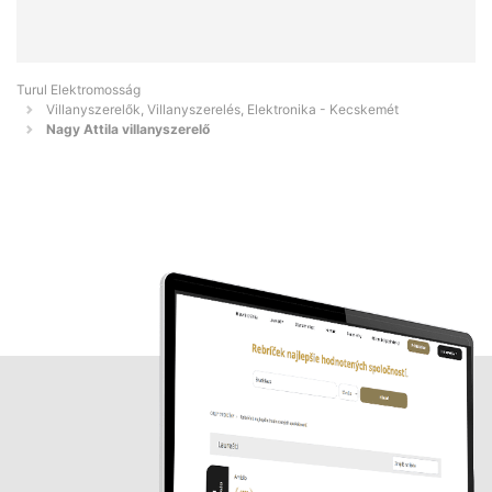
Turul Elektromosság
Villanyszerelők, Villanyszerelés, Elektronika - Kecskemét
Nagy Attila villanyszerelő