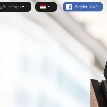
Bejelentkezés
gyéb iparágak