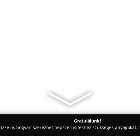
Gratulálunk!
rizze le, hogyan szerezhet népszerűsítéshez szükséges anyagokat, h