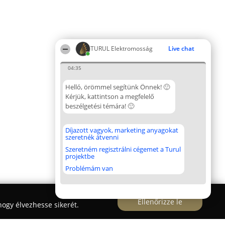
TURUL Elektromosság
Live chat
04:35
Helló, örömmel segítünk Önnek! 🙂
Kérjük, kattintson a megfelelő
beszélgetési témára! 🙂
Díjazott vagyok, marketing anyagokat
szeretnék átvenni
Szeretném regisztrálni cégemet a Turul
projektbe
Problémám van
Ellenőrizze le
ogy élvezhesse sikerét.