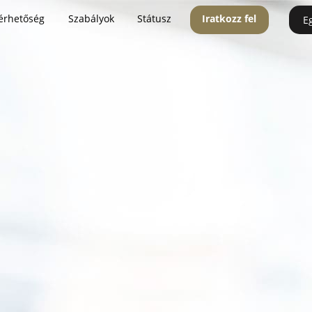
érhetőség
Szabályok
Státusz
Iratkozz fel
E